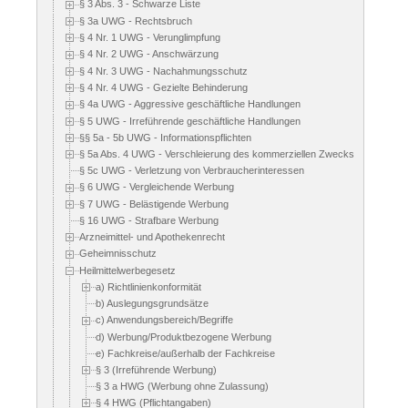
§ 3 Abs. 3 - Schwarze Liste
§ 3a UWG - Rechtsbruch
§ 4 Nr. 1 UWG - Verunglimpfung
§ 4 Nr. 2 UWG - Anschwärzung
§ 4 Nr. 3 UWG - Nachahmungsschutz
§ 4 Nr. 4 UWG - Gezielte Behinderung
§ 4a UWG - Aggressive geschäftliche Handlungen
§ 5 UWG - Irreführende geschäftliche Handlungen
§§ 5a - 5b UWG - Informationspflichten
§ 5a Abs. 4 UWG - Verschleierung des kommerziellen Zwecks
§ 5c UWG - Verletzung von Verbraucherinteressen
§ 6 UWG - Vergleichende Werbung
§ 7 UWG - Belästigende Werbung
§ 16 UWG - Strafbare Werbung
Arzneimittel- und Apothekenrecht
Geheimnisschutz
Heilmittelwerbegesetz
a) Richtlinienkonformität
b) Auslegungsgrundsätze
c) Anwendungsbereich/Begriffe
d) Werbung/Produktbezogene Werbung
e) Fachkreise/außerhalb der Fachkreise
§ 3 (Irreführende Werbung)
§ 3 a HWG (Werbung ohne Zulassung)
§ 4 HWG (Pflichtangaben)