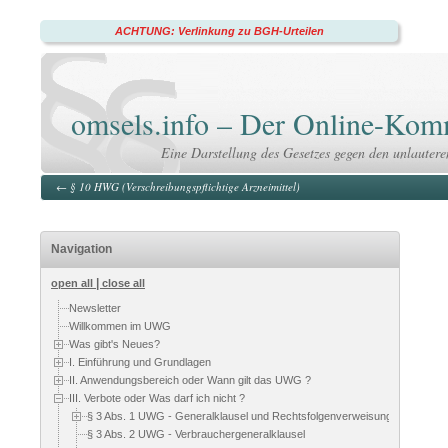
ACHTUNG: Verlinkung zu BGH-Urteilen
omsels.info – Der Online-K
Eine Darstellung des Gesetzes gegen den unlauter
←
§ 10 HWG (Verschreibungspflichtige Arzneimittel)
Navigation
|
open all
close all
Newsletter
Willkommen im UWG
Was gibt's Neues?
I. Einführung und Grundlagen
II. Anwendungsbereich oder Wann gilt das UWG ?
III. Verbote oder Was darf ich nicht ?
§ 3 Abs. 1 UWG - Generalklausel und Rechtsfolgenverweisung
§ 3 Abs. 2 UWG - Verbrauchergeneralklausel