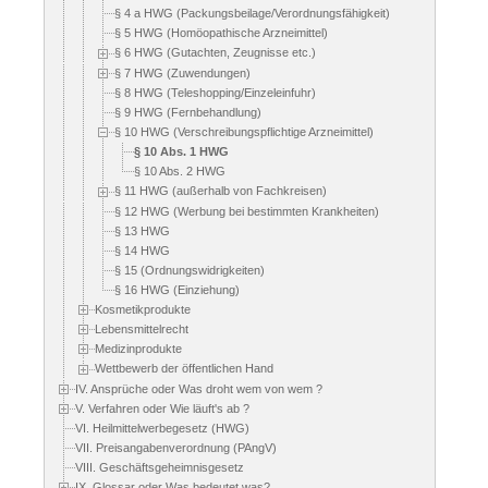
§ 4 a HWG (Packungsbeilage/Verordnungsfähigkeit)
§ 5 HWG (Homöopathische Arzneimittel)
§ 6 HWG (Gutachten, Zeugnisse etc.)
§ 7 HWG (Zuwendungen)
§ 8 HWG (Teleshopping/Einzeleinfuhr)
§ 9 HWG (Fernbehandlung)
§ 10 HWG (Verschreibungspflichtige Arzneimittel)
§ 10 Abs. 1 HWG
§ 10 Abs. 2 HWG
§ 11 HWG (außerhalb von Fachkreisen)
§ 12 HWG (Werbung bei bestimmten Krankheiten)
§ 13 HWG
§ 14 HWG
§ 15 (Ordnungswidrigkeiten)
§ 16 HWG (Einziehung)
Kosmetikprodukte
Lebensmittelrecht
Medizinprodukte
Wettbewerb der öffentlichen Hand
IV. Ansprüche oder Was droht wem von wem ?
V. Verfahren oder Wie läuft's ab ?
VI. Heilmittelwerbegesetz (HWG)
VII. Preisangabenverordnung (PAngV)
VIII. Geschäftsgeheimnisgesetz
IX. Glossar oder Was bedeutet was?