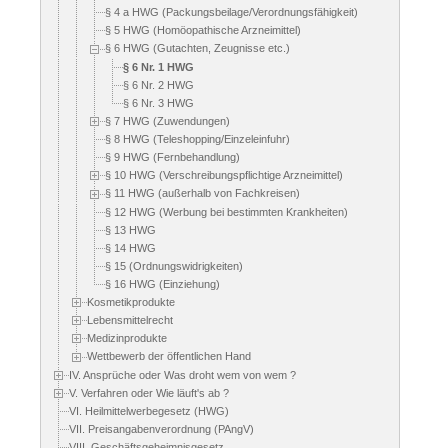
§ 4 a HWG (Packungsbeilage/Verordnungsfähigkeit)
§ 5 HWG (Homöopathische Arzneimittel)
§ 6 HWG (Gutachten, Zeugnisse etc.)
§ 6 Nr. 1 HWG
§ 6 Nr. 2 HWG
§ 6 Nr. 3 HWG
§ 7 HWG (Zuwendungen)
§ 8 HWG (Teleshopping/Einzeleinfuhr)
§ 9 HWG (Fernbehandlung)
§ 10 HWG (Verschreibungspflichtige Arzneimittel)
§ 11 HWG (außerhalb von Fachkreisen)
§ 12 HWG (Werbung bei bestimmten Krankheiten)
§ 13 HWG
§ 14 HWG
§ 15 (Ordnungswidrigkeiten)
§ 16 HWG (Einziehung)
Kosmetikprodukte
Lebensmittelrecht
Medizinprodukte
Wettbewerb der öffentlichen Hand
IV. Ansprüche oder Was droht wem von wem ?
V. Verfahren oder Wie läuft's ab ?
VI. Heilmittelwerbegesetz (HWG)
VII. Preisangabenverordnung (PAngV)
VIII. Geschäftsgeheimnisgesetz