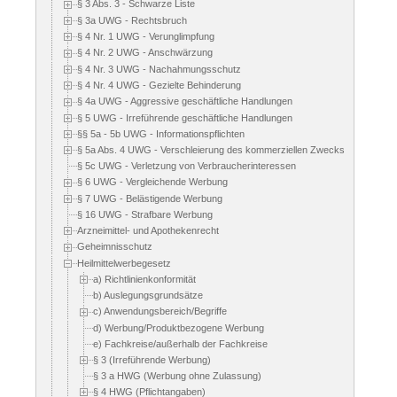
§ 3 Abs. 3 - Schwarze Liste
§ 3a UWG - Rechtsbruch
§ 4 Nr. 1 UWG - Verunglimpfung
§ 4 Nr. 2 UWG - Anschwärzung
§ 4 Nr. 3 UWG - Nachahmungsschutz
§ 4 Nr. 4 UWG - Gezielte Behinderung
§ 4a UWG - Aggressive geschäftliche Handlungen
§ 5 UWG - Irreführende geschäftliche Handlungen
§§ 5a - 5b UWG - Informationspflichten
§ 5a Abs. 4 UWG - Verschleierung des kommerziellen Zwecks
§ 5c UWG - Verletzung von Verbraucherinteressen
§ 6 UWG - Vergleichende Werbung
§ 7 UWG - Belästigende Werbung
§ 16 UWG - Strafbare Werbung
Arzneimittel- und Apothekenrecht
Geheimnisschutz
Heilmittelwerbegesetz
a) Richtlinienkonformität
b) Auslegungsgrundsätze
c) Anwendungsbereich/Begriffe
d) Werbung/Produktbezogene Werbung
e) Fachkreise/außerhalb der Fachkreise
§ 3 (Irreführende Werbung)
§ 3 a HWG (Werbung ohne Zulassung)
§ 4 HWG (Pflichtangaben)