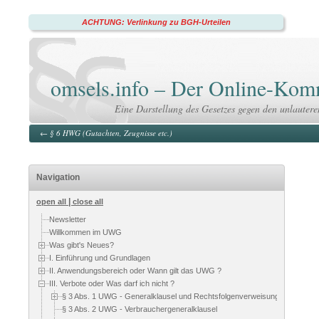
ACHTUNG: Verlinkung zu BGH-Urteilen
omsels.info – Der Online-K
Eine Darstellung des Gesetzes gegen den unlauter
←
§ 6 HWG (Gutachten, Zeugnisse etc.)
Navigation
|
open all
close all
Newsletter
Willkommen im UWG
Was gibt's Neues?
I. Einführung und Grundlagen
II. Anwendungsbereich oder Wann gilt das UWG ?
III. Verbote oder Was darf ich nicht ?
§ 3 Abs. 1 UWG - Generalklausel und Rechtsfolgenverweisung
§ 3 Abs. 2 UWG - Verbrauchergeneralklausel