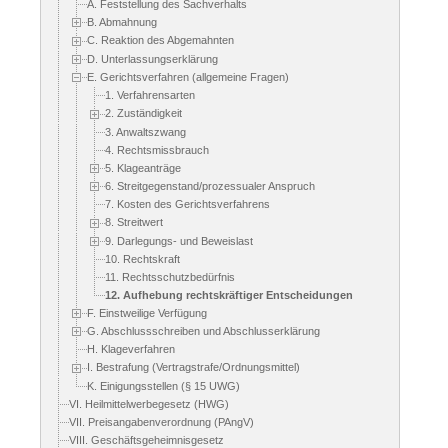
A. Feststellung des Sachverhalts
B. Abmahnung
C. Reaktion des Abgemahnten
D. Unterlassungserklärung
E. Gerichtsverfahren (allgemeine Fragen)
1. Verfahrensarten
2. Zuständigkeit
3. Anwaltszwang
4. Rechtsmissbrauch
5. Klageanträge
6. Streitgegenstand/prozessualer Anspruch
7. Kosten des Gerichtsverfahrens
8. Streitwert
9. Darlegungs- und Beweislast
10. Rechtskraft
11. Rechtsschutzbedürfnis
12. Aufhebung rechtskräftiger Entscheidungen
F. Einstweilige Verfügung
G. Abschlussschreiben und Abschlusserklärung
H. Klageverfahren
I. Bestrafung (Vertragstrafe/Ordnungsmittel)
K. Einigungsstellen (§ 15 UWG)
VI. Heilmittelwerbegesetz (HWG)
VII. Preisangabenverordnung (PAngV)
VIII. Geschäftsgeheimnisgesetz