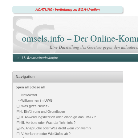
ACHTUNG: Verlinkung zu BGH-Urteilen
omsels.info – Der Online-K
Eine Darstellung des Gesetzes gegen den unlauter
←
11. Rechtsschutzbedürfnis
Navigation
|
open all
close all
Newsletter
Willkommen im UWG
Was gibt's Neues?
I. Einführung und Grundlagen
II. Anwendungsbereich oder Wann gilt das UWG ?
III. Verbote oder Was darf ich nicht ?
IV. Ansprüche oder Was droht wem von wem ?
V. Verfahren oder Wie läuft's ab ?