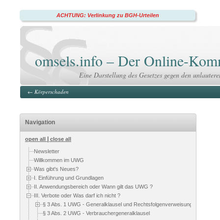
ACHTUNG: Verlinkung zu BGH-Urteilen
omsels.info – Der Online-K
Eine Darstellung des Gesetzes gegen den unlauter
←
Körperschaden
Navigation
|
open all
close all
Newsletter
Willkommen im UWG
Was gibt's Neues?
I. Einführung und Grundlagen
II. Anwendungsbereich oder Wann gilt das UWG ?
III. Verbote oder Was darf ich nicht ?
§ 3 Abs. 1 UWG - Generalklausel und Rechtsfolgenverweisung
§ 3 Abs. 2 UWG - Verbrauchergeneralklausel