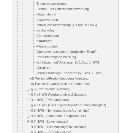
Erinnerungswerbung
Firmen- und Unternehmenswerbung
Gegenstände
Imagewerbung
Individuelle Anforderung (§ 1 Abs. 8 HWG)
Klinikprivileg
Körperschaden
Krankheit
Medizinprodukt
Operativer plastisch-chirurgischer Eingriff
Produktbezogene Werbung
Schriftwechsel/Unterlagen (§ 1 Abs. 5 HWG)
Verfahren
Verkaufskataloge/Preislisten (§ 1 Abs. 7 HWG)
d) Werbung/Produktbezogene Werbung
e) Fachkreise/außerhalb der Fachkreise
§ 3 (Irreführende Werbung)
§ 3 a HWG (Werbung ohne Zulassung)
§ 4 HWG (Pflichtangaben)
§ 4 a HWG (Packungsbeilage/Verordnungsfähigkeit)
§ 5 HWG (Homöopathische Arzneimittel)
§ 6 HWG (Gutachten, Zeugnisse etc.)
§ 7 HWG (Zuwendungen)
§ 8 HWG (Teleshopping/Einzeleinfuhr)
§ 9 HWG (Fernbehandlung)