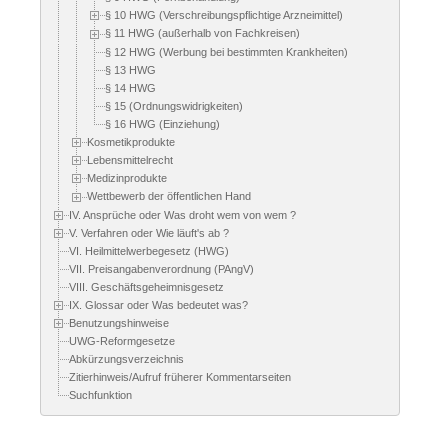
§ 10 HWG (Verschreibungspflichtige Arzneimittel)
§ 11 HWG (außerhalb von Fachkreisen)
§ 12 HWG (Werbung bei bestimmten Krankheiten)
§ 13 HWG
§ 14 HWG
§ 15 (Ordnungswidrigkeiten)
§ 16 HWG (Einziehung)
Kosmetikprodukte
Lebensmittelrecht
Medizinprodukte
Wettbewerb der öffentlichen Hand
IV. Ansprüche oder Was droht wem von wem ?
V. Verfahren oder Wie läuft's ab ?
VI. Heilmittelwerbegesetz (HWG)
VII. Preisangabenverordnung (PAngV)
VIII. Geschäftsgeheimnisgesetz
IX. Glossar oder Was bedeutet was?
Benutzungshinweise
UWG-Reformgesetze
Abkürzungsverzeichnis
Zitierhinweis/Aufruf früherer Kommentarseiten
Suchfunktion