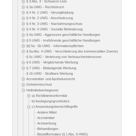
§ 3 Abs. 3 - Schwarze Liste
§ 3a UWG - Rechtsbruch
§ 4 Nr. 1 UWG - Verunglimpfung
§ 4 Nr. 2 UWG - Anschwärzung
§ 4 Nr. 3 UWG - Nachahmungsschutz
§ 4 Nr. 4 UWG - Gezielte Behinderung
§ 4a UWG - Aggressive geschäftliche Handlungen
§ 5 UWG - Irreführende geschäftliche Handlungen
§§ 5a - 5b UWG - Informationspflichten
§ 5a Abs. 4 UWG - Verschleierung des kommerziellen Zwecks
§ 5c UWG - Verletzung von Verbraucherinteressen
§ 6 UWG - Vergleichende Werbung
§ 7 UWG - Belästigende Werbung
§ 16 UWG - Strafbare Werbung
Arzneimittel- und Apothekenrecht
Geheimnisschutz
Heilmittelwerbegesetz
a) Richtlinienkonformität
b) Auslegungsgrundsätze
c) Anwendungsbereich/Begriffe
Andere Mittel
Arzneimittel
Arztwerbung
Behandlungen
Bestellformulare (§ 1 Abs. 6 HWG)