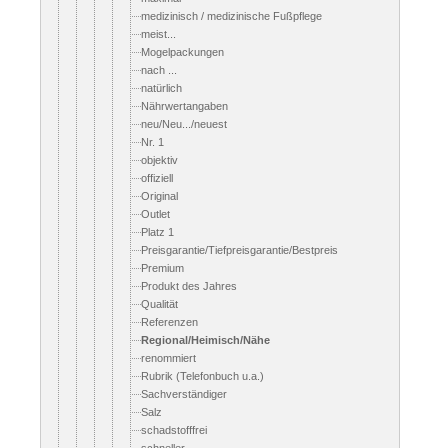
medizinisch / medizinische Fußpflege
meist...
Mogelpackungen
nach ...
natürlich
Nährwertangaben
neu/Neu.../neuest
Nr. 1
objektiv
offiziell
Original
Outlet
Platz 1
Preisgarantie/Tiefpreisgarantie/Bestpreis
Premium
Produkt des Jahres
Qualität
Referenzen
Regional/Heimisch/Nähe
renommiert
Rubrik (Telefonbuch u.a.)
Sachverständiger
Salz
schadstofffrei