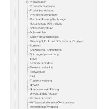
Preisangaben
Preissuchmaschinen
Produktbezeichnung
Provozierte Irreführung
Rechtsauffassung/Rechtslage
Reklamehafte Übertreibung
Schneeballsysteme
Schutzrechte
Selbstverständlichkeiten
Gütesiegel, Prüf- und Gütezeichen, Zertifikate
Sortiment
Spezifikation / Kompatibilität
Spitzengruppenwerbung
Steuern
Technische Vorteile
Telekommunikation
Testwerbung
Titel
Traditionswerbung
Umwelt
Unterlassene Aufklärung
Unvollständige Angaben
Verbraucherrechte
Verfügbarkeit der Ware/Dienstleistung
Vergleichende Werbung