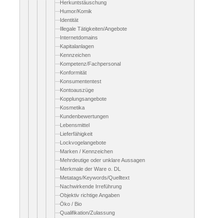
Herkuntstäuschung
Humor/Komik
Identität
Illegale Tätigkeiten/Angebote
Internetdomains
Kapitalanlagen
Kennzeichen
Kompetenz/Fachpersonal
Konformität
Konsumententest
Kontoauszüge
Kopplungsangebote
Kosmetika
Kundenbewertungen
Lebensmittel
Lieferfähigkeit
Lockvogelangebote
Marken / Kennzeichen
Mehrdeutige oder unklare Aussagen
Merkmale der Ware o. DL
Metatags/Keywords/Quelltext
Nachwirkende Irreführung
Objektiv richtige Angaben
Öko / Bio
Qualifikation/Zulassung