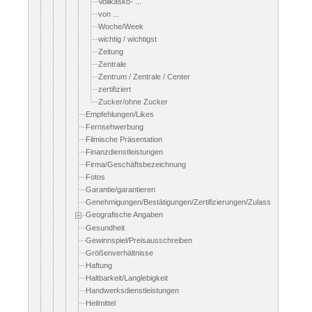
Vollkasko- ...
von ...
Woche/Week
wichtig / wichtigst
Zeitung
Zentrale
Zentrum / Zentrale / Center
zertifiziert
Zucker/ohne Zucker
Empfehlungen/Likes
Fernsehwerbung
Filmische Präsentation
Finanzdienstleistungen
Firma/Geschäftsbezeichnung
Fotos
Garantie/garantieren
Genehmigungen/Bestätigungen/Zertifizierungen/Zulassungen
Geografische Angaben
Gesundheit
Gewinnspiel/Preisausschreiben
Größenverhältnisse
Haftung
Haltbarkeit/Langlebigkeit
Handwerksdienstleistungen
Heilmittel