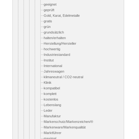
geeignet
geprüft
Gold, Karat, Edelmetalle
gratis
grün
grundsätzlich
halten/erhalten
Herstellung/Hersteller
hochwertig
Industriestandard
Institut
International
Jahreswagen
klimaneutral / CO2-neutral
Klinik
kompatibel
komplett
kostenlos
Lebenslang
Leder
Manufaktur
Markenschutz/Markenzeichen/®
Markenware/Markenqualität
Marktführer
maximal