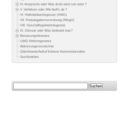
IV. Ansprüche oder Was droht wem von wem ?
V. Verfahren oder Wie läuft's ab ?
VI. Heilmittelwerbegesetz (HWG)
VII. Preisangabenverordnung (PAngV)
VIII. Geschäftsgeheimnisgesetz
IX. Glossar oder Was bedeutet was?
Benutzungshinweise
UWG-Reformgesetze
Abkürzungsverzeichnis
Zitierhinweis/Aufruf früherer Kommentarseiten
Suchfunktion