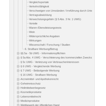
Vergleichsportale
Verkehrsfähigkeit
Verschweigen von Umständen / Irreführung durch Unterlassen
Vertragsabwicklung
Verwechslungsgefahr (§ 5 Abs. 3 Nr. 1 UWG)
Vorteile
Waren-/Dienstleistungstests
Wein
Widersprüchliche Angaben
Wirkungen
Wissenschaft / Forschung / Studien
6. Strafbare Werbung/Betrug
§§ 5a - 5b UWG - Informationspflichten
§ 5a Abs. 4 UWG - Verschleierung des kommerziellen Zwecks
§ 5c UWG - Verletzung von Verbraucherinteressen
§ 6 UWG - Vergleichende Werbung
§ 7 UWG - Belästigende Werbung
§ 16 UWG - Strafbare Werbung
Arzneimittel- und Apothekenrecht
Geheimnisschutz
Heilmittelwerbegesetz
Kosmetikprodukte
Lebensmittelrecht
Medizinprodukte
Wettbewerb der öffentlichen Hand