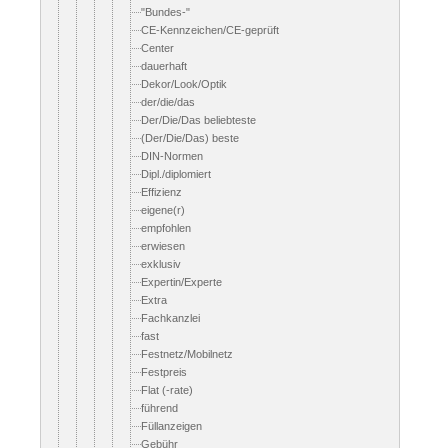
"Bundes-"
CE-Kennzeichen/CE-geprüft
Center
dauerhaft
Dekor/Look/Optik
der/die/das
Der/Die/Das beliebteste
(Der/Die/Das) beste
DIN-Normen
Dipl./diplomiert
Effizienz
eigene(r)
empfohlen
erwiesen
exklusiv
Expertin/Experte
Extra
Fachkanzlei
fast
Festnetz/Mobilnetz
Festpreis
Flat (-rate)
führend
Füllanzeigen
Gebühr