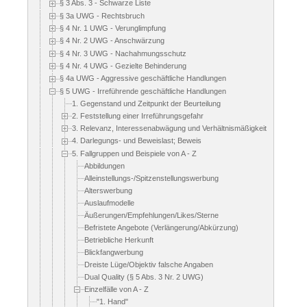
§ 3 Abs. 3 - Schwarze Liste
§ 3a UWG - Rechtsbruch
§ 4 Nr. 1 UWG - Verunglimpfung
§ 4 Nr. 2 UWG - Anschwärzung
§ 4 Nr. 3 UWG - Nachahmungsschutz
§ 4 Nr. 4 UWG - Gezielte Behinderung
§ 4a UWG - Aggressive geschäftliche Handlungen
§ 5 UWG - Irreführende geschäftliche Handlungen
1. Gegenstand und Zeitpunkt der Beurteilung
2. Feststellung einer Irreführungsgefahr
3. Relevanz, Interessenabwägung und Verhältnismäßigkeit
4. Darlegungs- und Beweislast; Beweis
5. Fallgruppen und Beispiele von A - Z
Abbildungen
Alleinstellungs-/Spitzenstellungswerbung
Alterswerbung
Auslaufmodelle
Äußerungen/Empfehlungen/Likes/Sterne
Befristete Angebote (Verlängerung/Abkürzung)
Betriebliche Herkunft
Blickfangwerbung
Dreiste Lüge/Objektiv falsche Angaben
Dual Quality (§ 5 Abs. 3 Nr. 2 UWG)
Einzelfälle von A - Z
"1. Hand"