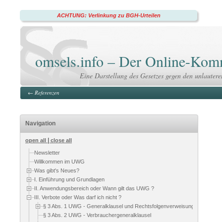
ACHTUNG: Verlinkung zu BGH-Urteilen
omsels.info – Der Online-K
Eine Darstellung des Gesetzes gegen den unlauter
←
Referenzen
Navigation
|
open all
close all
Newsletter
Willkommen im UWG
Was gibt's Neues?
I. Einführung und Grundlagen
II. Anwendungsbereich oder Wann gilt das UWG ?
III. Verbote oder Was darf ich nicht ?
§ 3 Abs. 1 UWG - Generalklausel und Rechtsfolgenverweisung
§ 3 Abs. 2 UWG - Verbrauchergeneralklausel