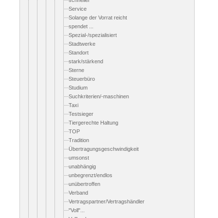
schneller
Service
Solange der Vorrat reicht
spendet ...
Spezial-/spezialisiert
Stadtwerke
Standort
stark/stärkend
Sterne
Steuerbüro
Studium
Suchkriterien/-maschinen
Taxi
Testsieger
Tiergerechte Haltung
TOP
Tradition
Übertragungsgeschwindigkeit
umsonst
unabhängig
unbegrenzt/endlos
unübertroffen
Verband
Vertragspartner/Vertragshändler
"Voll"...