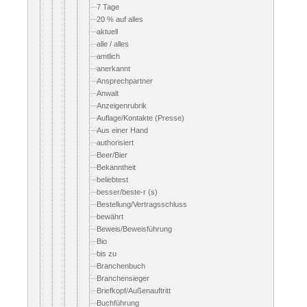
7 Tage
20 % auf alles
aktuell
alle / alles
amtlich
anerkannt
Ansprechpartner
Anwalt
Anzeigenrubrik
Auflage/Kontakte (Presse)
Aus einer Hand
authorisiert
Beer/Bier
Bekanntheit
beliebtest
besser/beste-r (s)
Bestellung/Vertragsschluss
bewährt
Beweis/Beweisführung
Bio
bis zu
Branchenbuch
Branchensieger
Briefkopf/Außenauftritt
Buchführung