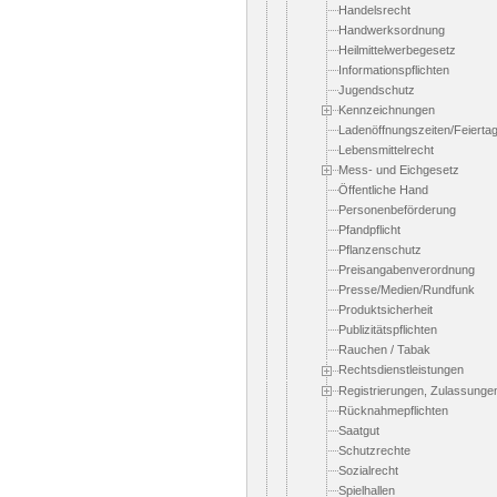
Handelsrecht
Handwerksordnung
Heilmittelwerbegesetz
Informationspflichten
Jugendschutz
Kennzeichnungen
Ladenöffnungszeiten/Feierta
Lebensmittelrecht
Mess- und Eichgesetz
Öffentliche Hand
Personenbeförderung
Pfandpflicht
Pflanzenschutz
Preisangabenverordnung
Presse/Medien/Rundfunk
Produktsicherheit
Publizitätspflichten
Rauchen / Tabak
Rechtsdienstleistungen
Registrierungen, Zulassunge
Rücknahmepflichten
Saatgut
Schutzrechte
Sozialrecht
Spielhallen