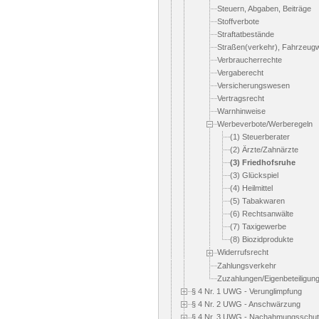
Steuern, Abgaben, Beiträge
Stoffverbote
Straftatbestände
Straßen(verkehr), Fahrzeug
Verbraucherrechte
Vergaberecht
Versicherungswesen
Vertragsrecht
Warnhinweise
Werbeverbote/Werberegeln
(1) Steuerberater
(2) Ärzte/Zahnärzte
(3) Friedhofsruhe
(3) Glückspiel
(4) Heilmittel
(5) Tabakwaren
(6) Rechtsanwälte
(7) Taxigewerbe
(8) Biozidprodukte
Widerrufsrecht
Zahlungsverkehr
Zuzahlungen/Eigenbeteiligun
§ 4 Nr. 1 UWG - Verunglimpfung
§ 4 Nr. 2 UWG - Anschwärzung
§ 4 Nr. 3 UWG - Nachahmungsschu