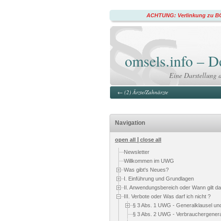
ACHTUNG: Verlinkung zu BG
omsels.info –
Eine Darstellung 
←
(2) Ärzte/Zahnärzte
Navigation
|
open all
close all
Newsletter
Willkommen im UWG
Was gibt's Neues?
I. Einführung und Grundlagen
II. Anwendungsbereich oder Wann gilt 
III. Verbote oder Was darf ich nicht ?
§ 3 Abs. 1 UWG - Generalklausel un
§ 3 Abs. 2 UWG - Verbrauchergenera