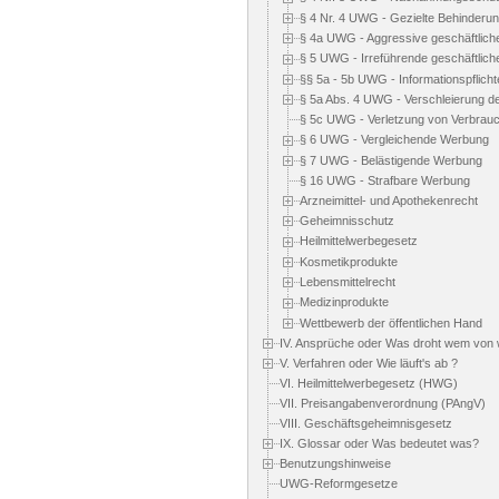
§ 4 Nr. 4 UWG - Gezielte Behinderu
§ 4a UWG - Aggressive geschäftlic
§ 5 UWG - Irreführende geschäftlic
§§ 5a - 5b UWG - Informationspflich
§ 5a Abs. 4 UWG - Verschleierung 
§ 5c UWG - Verletzung von Verbrauc
§ 6 UWG - Vergleichende Werbung
§ 7 UWG - Belästigende Werbung
§ 16 UWG - Strafbare Werbung
Arzneimittel- und Apothekenrecht
Geheimnisschutz
Heilmittelwerbegesetz
Kosmetikprodukte
Lebensmittelrecht
Medizinprodukte
Wettbewerb der öffentlichen Hand
IV. Ansprüche oder Was droht wem von
V. Verfahren oder Wie läuft's ab ?
VI. Heilmittelwerbegesetz (HWG)
VII. Preisangabenverordnung (PAngV)
VIII. Geschäftsgeheimnisgesetz
IX. Glossar oder Was bedeutet was?
Benutzungshinweise
UWG-Reformgesetze