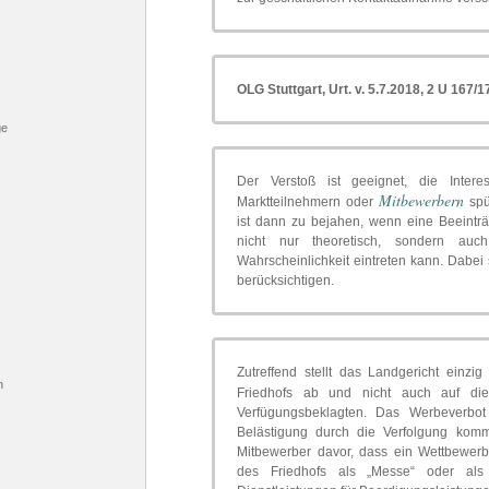
OLG Stuttgart
, Urt. v. 5.7.2018, 2 U 167/17,
ge
Der Verstoß ist geeignet, die Intere
Mitbewerbern
Marktteilnehmern oder
spü
ist dann zu bejahen, wenn eine Beeinträ
nicht nur theoretisch, sondern auch
Wahrscheinlichkeit eintreten kann. Dabei
berücksichtigen.
Zutreffend stellt das Landgericht einz
n
Friedhofs ab und nicht auch auf di
Verfügungsbeklagten. Das Werbeverbot
Belästigung durch die Verfolgung komme
Mitbewerber davor, dass ein Wettbewer
des Friedhofs als „Messe“ oder als