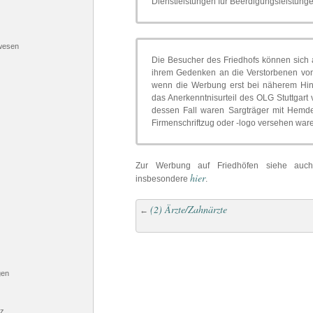
Dienstleistungen für Beerdigungsleistungen
wesen
Die Besucher des Friedhofs können sich 
ihrem Gedenken an die Verstorbenen von 
wenn die Werbung erst bei näherem Hins
das Anerkenntnisurteil des OLG Stuttgart
dessen Fall waren Sargträger mit Hemde
Firmenschriftzug oder -logo versehen ware
Zur Werbung auf Friedhöfen siehe auch
hier
insbesondere
.
(2) Ärzte/Zahnärzte
←
gen
tz