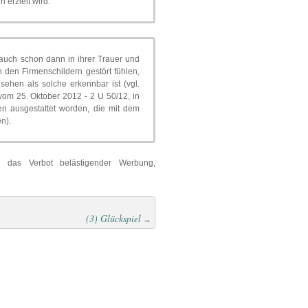
 erzielt wird.
auch schon dann in ihrer Trauer und
den Firmenschildern gestört fühlen,
ehen als solche erkennbar ist (vgl.
 vom 25. Oktober 2012 - 2 U 50/12, in
n ausgestattet worden, die mit dem
n).
 das Verbot belästigender Werbung,
(3) Glückspiel
→