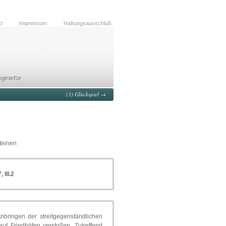
t
Impressum
Haftungsausschluß
ngesetze
(3) Glückspiel
→
teinen
 III.2
nbringen der streitgegenständlichen
uf Friedhöfen verstoßen. Zutreffend