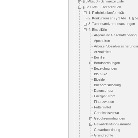
§ 3 Abs. 3 - Schwarze Liste
§ 3a UWG - Rechtsbruch
1. Richtlinienkonformität
2. Konkurrenzen (§ 3 Abs. 1, § 
3. Tatbestandvoraussetzungen
4. Einzelfälle
Allgemeine Geschäftsbeding
Apotheken
Arbeits-/Sozialversicherungs
Arzneimittel
Beihilfen
Berufsordnungen
Bezeichnungen
Bio-/Öko
Biozide
Buchpreisbindung
Datenschutz
Energie/Strom
Finanzwesen
Futtermittel
Geheimnisverrat
Gebührenordnungen
Gewährleistung/Garantie
Gewerbeordnung
Grundrechte