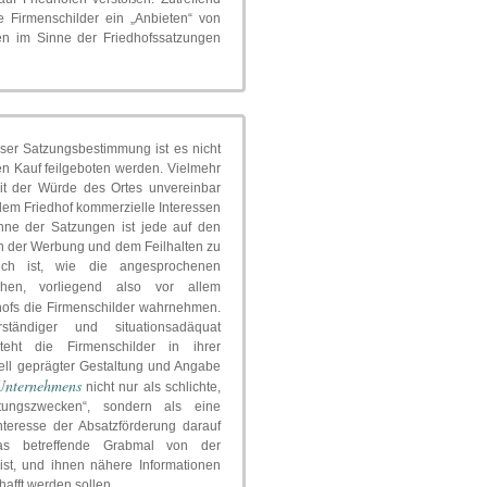
ie Firmenschilder ein „Anbieten“ von
en im Sinne der Friedhofssatzungen
ser Satzungsbestimmung ist es nicht
gen Kauf feilgeboten werden. Vielmehr
it der Würde des Ortes unvereinbar
em Friedhof kommerzielle Interessen
inne der Satzungen ist jede auf den
ich der Werbung und dem Feilhalten zu
ich ist, wie die angesprochenen
en, vorliegend also vor allem
dhofs die Firmenschilder wahrnehmen.
erständiger und situationsadäquat
eht die Firmenschilder in ihrer
ell geprägter Gestaltung und Angabe
Unternehmens
nicht nur als schlichte,
ltungszwecken“, sondern als eine
teresse der Absatzförderung darauf
as betreffende Grabmal von der
ist, und ihnen nähere Informationen
afft werden sollen.