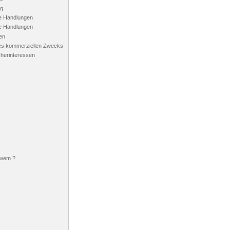
ng
he Handlungen
he Handlungen
ten
des kommerziellen Zwecks
herinteressen
 wem ?