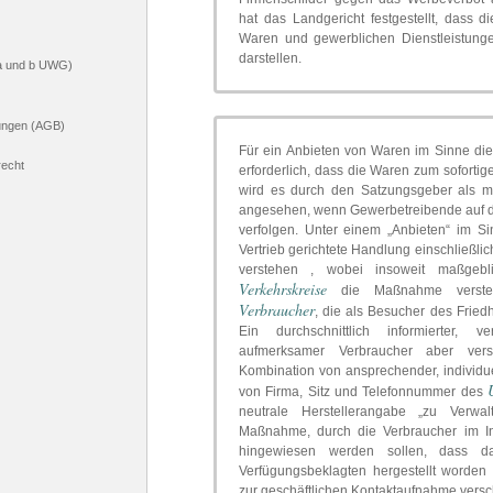
hat das Landgericht festgestellt, dass d
Waren und gewerblichen Dienstleistung
darstellen.
5a und b UWG)
ungen (AGB)
Für ein Anbieten von Waren im Sinne die
recht
erforderlich, dass die Waren zum soforti
wird es durch den Satzungsgeber als m
angesehen, wenn Gewerbetreibende auf d
verfolgen. Unter einem „Anbieten“ im S
Vertrieb gerichtete Handlung einschließl
verstehen , wobei insoweit maßgebl
Verkehrskreise
die Maßnahme versteh
Verbraucher
, die als Besucher des Frie
Ein durchschnittlich informierter, v
aufmerksamer Verbraucher aber verst
Kombination von ansprechender, individu
von Firma, Sitz und Telefonnummer des
neutrale Herstellerangabe „zu Verwa
Maßnahme, durch die Verbraucher im In
hingewiesen werden sollen, dass d
Verfügungsbeklagten hergestellt worden 
zur geschäftlichen Kontaktaufnahme versch