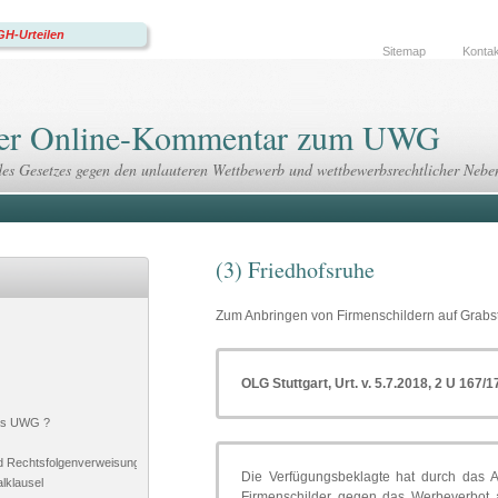
H-Urteilen
Sitemap
Kontak
 Der Online-Kommentar zum UWG
des Gesetzes gegen den unlauteren Wettbewerb und wettbewerbsrechtlicher Nebe
(3) Friedhofsruhe
Zum Anbringen von Firmenschildern auf Grabs
OLG Stuttgart
, Urt. v. 5.7.2018, 2 U 167/17,
das UWG ?
d Rechtsfolgenverweisung
Die Verfügungsbeklagte hat durch das A
lklausel
Firmenschilder gegen das Werbeverbot a