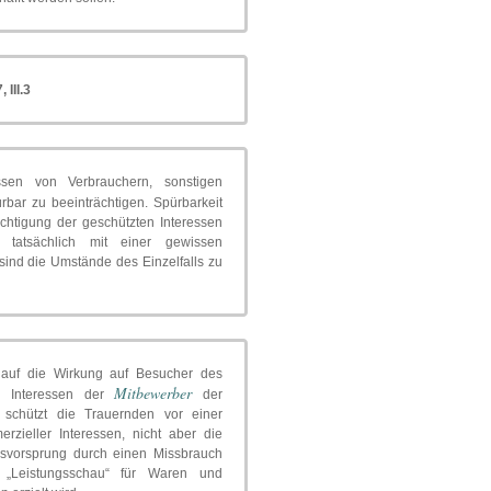
 III.3
ssen von Verbrauchern, sonstigen
rbar zu beeinträchtigen. Spürbarkeit
chtigung der geschützten Interessen
 tatsächlich mit einer gewissen
 sind die Umstände des Einzelfalls zu
ig auf die Wirkung auf Besucher des
Mitbewerber
e Interessen der
der
 schützt die Trauernden vor einer
rzieller Interessen, nicht aber die
bsvorsprung durch einen Missbrauch
 „Leistungsschau“ für Waren und