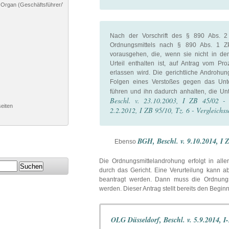
 Organ (Geschäftsführer/Vorstand)
Nach der Vorschrift des § 890 Abs. 
Ordnungsmittels nach § 890 Abs. 1 Z
vorausgehen, die, wenn sie nicht in de
Urteil enthalten ist, auf Antrag vom Pr
erlassen wird. Die gerichtliche Androhu
Folgen eines Verstoßes gegen das Unte
führen und ihn dadurch anhalten, die Unt
Beschl. v. 23.10.2003, I ZB 45/02 - 
seiten
2.2.2012, I ZB 95/10, Tz. 6 - Vergleichss
BGH, Beschl. v. 9.10.2014, I Z
Ebenso
Die Ordnungsmittelandrohung erfolgt in all
durch das Gericht. Eine Verurteilung kann 
beantragt werden. Dann muss die Ordnungsm
werden. Dieser Antrag stellt bereits den Begin
OLG Düsseldorf, Beschl. v. 5.9.2014, I