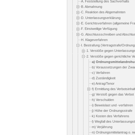
A. Feststellung des Sachverhalts
B. Abmahnung
C. Reaktion des Abgemahnten
D. Unterlassungserklärung
E. Gerichtsverfahren (allgemeine Fr
F. Einstweilige Verfügung
G. Abschlussschreiben und Abschlu
H. Klageverfahren
I. Bestrafung (Vertragstrafe/Ordnung
1. Verstöße gegen Unterlassung
2. Verstöße gegen gerichtliche V
a) Ordnungsmittelandroh
b) Voraussetzungen der Zwa
c) Verfahren
d) Zuständigkeit
e) Antrag/Tenor
f) Ermittlung des Verbotsinhal
g) Verstoß gegen das Verbot
h) Verschulden
i) Beweislast und -verfahren
j) Höhe der Ordnungsstrafe
k) Kosten des Verfahrens
l) Wegfall des Unterlassungs
m) Verjährung
n) Ordnungsmittelantrag o. n