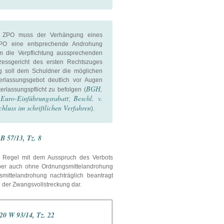
2 ZPO muss der Verhängung eines
PO eine entsprechende Androhung
m die Verpflichtung aussprechenden
ozessgericht des ersten Rechtszuges
ng soll dem Schuldner die möglichen
rlassungsgebot deutlich vor Augen
BGH,
erlassungspflicht zu befolgen (
Euro-Einführungsrabatt
Beschl. v.
;
chluss im schriftlichen Verfahren
).
B 57/13, Tz. 8
er Regel mit dem Ausspruch des Verbots
aber auch ohne Ordnungsmittelandrohung
ittelandrohung nachträglich beantragt
n der Zwangsvollstreckung dar.
-20 W 93/14, Tz. 22