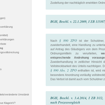
Zustellung der nachträglich erwirkten Ordn
agen)
BGH, Beschl. v. 22.1.2009, I ZB 115/07
sserklärung
smittel)
serklärungen
§ 890 ZPO
Nach
ist der Schuldner, 
erbote
zuwiderhandelt, eine Handlung zu unter
ung
auf Antrag des Gläubigers von dem Proz
ngsvollstreckung
Ordnungsmitteln zu verurteilen,
we
entsprechende Androhung vorausge
Zuwiderhandlung in zeitlicher Hinsicht
Vollstreckbarkeit des Urteils nachfolgen. 
ts
§ 890 Abs. 2 ZPO
enthalten ist, wird 
besondere Anordnung vorläufig vollstreckb
Das Verbot ist damit auch vom Schuldner 
titels/veränderte Umstände
BGH, Beschl. v. 3.4.2014, I ZB 3/12,
nach Prozessvergleich
eue Klage/eV?