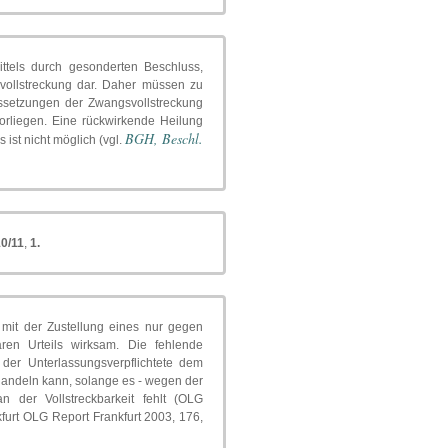
ttels durch gesonderten Beschluss,
svollstreckung dar. Daher müssen zu
ssetzungen der Zwangsvollstreckung
 vorliegen. Eine rückwirkende Heilung
BGH, Beschl.
 ist nicht möglich (vgl.
10/11
,
1.
mit der Zustellung eines nur gegen
kbaren Urteils wirksam. Die fehlende
s der Unterlassungsverpflichtete dem
rhandeln kann, solange es - wegen der
an der Vollstreckbarkeit fehlt (OLG
rt OLG Report Frankfurt 2003, 176,