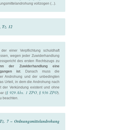
ungsmittelandrohung vollzogen (...).
, Tz. 12
der einer Verpflichtung schuldhaft
lassen, wegen jeder Zuwiderhandlung
essgericht des ersten Rechtszugs zu
nn der Zuwiderhandlung eine
gangen ist
. Danach muss die
 der Androhung und der unbedingten
Das Urteil, in dem die Androhung nach
mit der Verkündung existent und ohne
§ 929 Abs. 1 ZPO
§ 936 ZPO
ar (
,
).
zu beachten.
 Tz. 7 – Ordnungsmittelandrohung