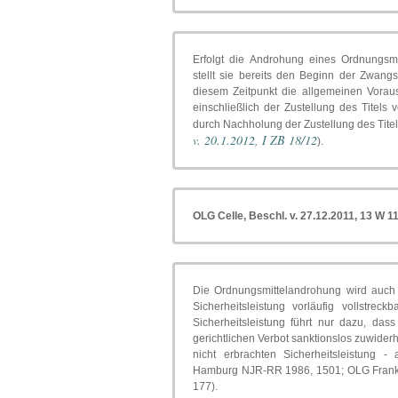
Erfolgt die Androhung eines Ordnungsmi
stellt sie bereits den Beginn der Zwang
diesem Zeitpunkt die allgemeinen Vorau
einschließlich der Zustellung des Titels
durch Nachholung der Zustellung des Titels
v. 20.1.2012, I ZB 18/12
).
OLG Celle, Beschl. v. 27.12.2011, 13 W 1
Die Ordnungsmittelandrohung wird auch 
Sicherheitsleistung vorläufig vollstrec
Sicherheitsleistung führt nur dazu, das
gerichtlichen Verbot sanktionslos zuwide
nicht erbrachten Sicherheitsleistung - 
Hamburg NJR-RR 1986, 1501; OLG Frankfu
177).