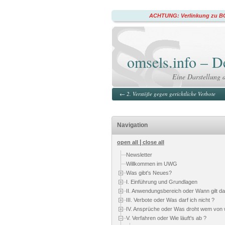
ACHTUNG: Verlinkung zu BG
omsels.info –
Eine Darstellung 
←
2. Verstöße gegen gerichtliche Verbote
Navigation
|
open all
close all
Newsletter
Willkommen im UWG
Was gibt's Neues?
I. Einführung und Grundlagen
II. Anwendungsbereich oder Wann gilt 
III. Verbote oder Was darf ich nicht ?
IV. Ansprüche oder Was droht wem von
V. Verfahren oder Wie läuft's ab ?