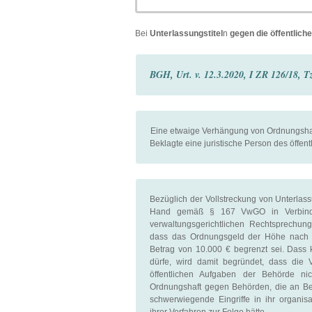
Bei
Unterlassungstitel
n
gegen die öffentlich
BGH, Urt. v. 12.3.2020, I ZR 126/18, T
Eine etwaige Verhängung von Ordnungshaft
Beklagte eine juristische Person des öffentl
Bezüglich der Vollstreckung von Unterlass
Hand gemäß § 167 VwGO in Verbind
verwaltungsgerichtlichen Rechtsprechun
dass das Ordnungsgeld der Höhe nach
Betrag von 10.000 € begrenzt sei. Dass
dürfe, wird damit begründet, dass die
öffentlichen Aufgaben der Behörde nic
Ordnungshaft gegen Behörden, die an Beh
schwerwiegende Eingriffe in ihr organis