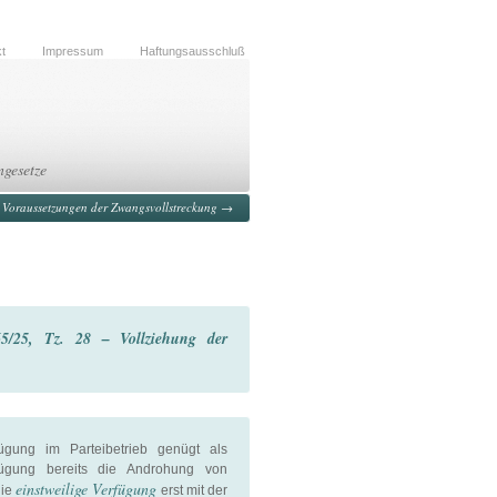
t
Impressum
Haftungsausschluß
ngesetze
 Voraussetzungen der Zwangsvollstreckung
→
5/25, Tz. 28 – Vollziehung der
fügung im Parteibetrieb genügt als
ügung bereits die Androhung von
einstweilige Verfügung
die
erst mit der