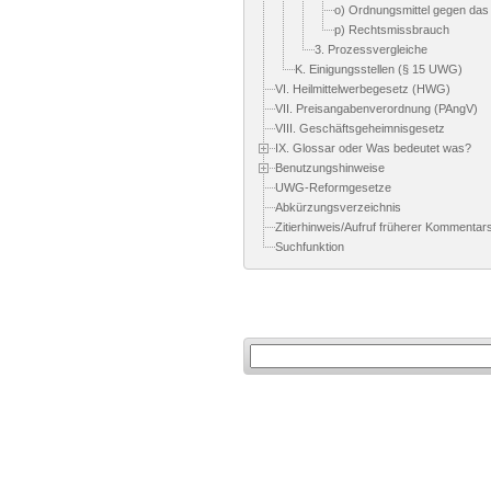
o) Ordnungsmittel gegen das
p) Rechtsmissbrauch
3. Prozessvergleiche
K. Einigungsstellen (§ 15 UWG)
VI. Heilmittelwerbegesetz (HWG)
VII. Preisangabenverordnung (PAngV)
VIII. Geschäftsgeheimnisgesetz
IX. Glossar oder Was bedeutet was?
Benutzungshinweise
UWG-Reformgesetze
Abkürzungsverzeichnis
Zitierhinweis/Aufruf früherer Kommentar
Suchfunktion