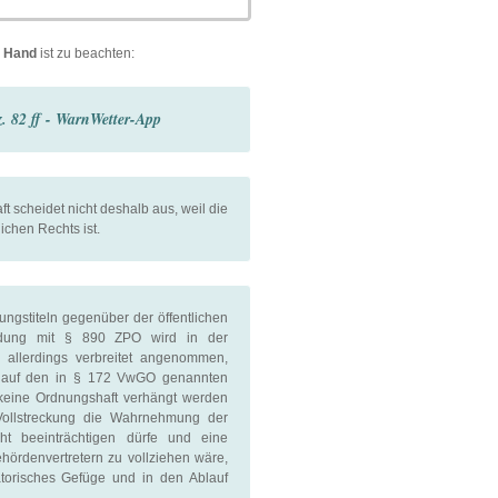
e Hand
ist zu beachten:
z. 82 ff - WarnWetter-App
 scheidet nicht deshalb aus, weil die
ichen Rechts ist.
ungstiteln gegenüber der öffentlichen
ung mit § 890 ZPO wird in der
g allerdings verbreitet angenommen,
 auf den in § 172 VwGO genannten
 keine Ordnungshaft verhängt werden
 Vollstreckung die Wahrnehmung der
ht beeinträchtigen dürfe und eine
ördenvertretern zu vollziehen wäre,
atorisches Gefüge und in den Ablauf