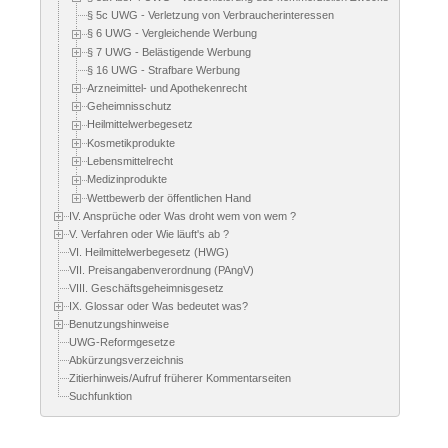
§ 5c UWG - Verletzung von Verbraucherinteressen
§ 6 UWG - Vergleichende Werbung
§ 7 UWG - Belästigende Werbung
§ 16 UWG - Strafbare Werbung
Arzneimittel- und Apothekenrecht
Geheimnisschutz
Heilmittelwerbegesetz
Kosmetikprodukte
Lebensmittelrecht
Medizinprodukte
Wettbewerb der öffentlichen Hand
IV. Ansprüche oder Was droht wem von wem ?
V. Verfahren oder Wie läuft's ab ?
VI. Heilmittelwerbegesetz (HWG)
VII. Preisangabenverordnung (PAngV)
VIII. Geschäftsgeheimnisgesetz
IX. Glossar oder Was bedeutet was?
Benutzungshinweise
UWG-Reformgesetze
Abkürzungsverzeichnis
Zitierhinweis/Aufruf früherer Kommentarseiten
Suchfunktion