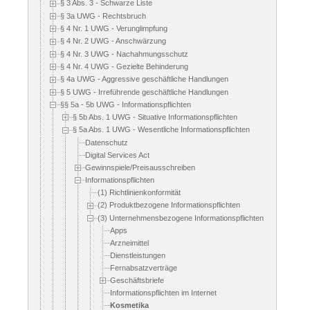
§ 3 Abs. 3 - Schwarze Liste
§ 3a UWG - Rechtsbruch
§ 4 Nr. 1 UWG - Verunglimpfung
§ 4 Nr. 2 UWG - Anschwärzung
§ 4 Nr. 3 UWG - Nachahmungsschutz
§ 4 Nr. 4 UWG - Gezielte Behinderung
§ 4a UWG - Aggressive geschäftliche Handlungen
§ 5 UWG - Irreführende geschäftliche Handlungen
§§ 5a - 5b UWG - Informationspflichten
§ 5b Abs. 1 UWG - Situative Informationspflichten
§ 5a Abs. 1 UWG - Wesentliche Informationspflichten
Datenschutz
Digital Services Act
Gewinnspiele/Preisausschreiben
Informationspflichten
(1) Richtlinienkonformität
(2) Produktbezogene Informationspflichten
(3) Unternehmensbezogene Informationspflichten
Apps
Arzneimittel
Dienstleistungen
Fernabsatzverträge
Geschäftsbriefe
Informationspflichten im Internet
Kosmetika