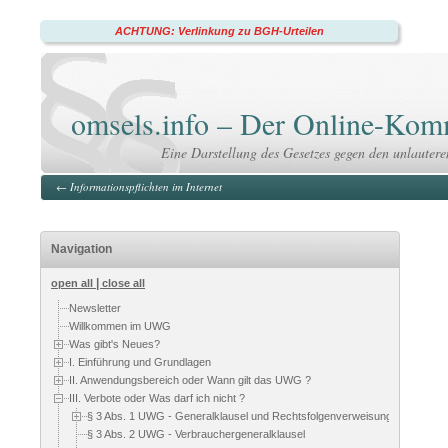
ACHTUNG: Verlinkung zu BGH-Urteilen
omsels.info – Der Online-K
Eine Darstellung des Gesetzes gegen den unlauter
←
Informationspflichten im Internet
Navigation
|
open all
close all
Newsletter
Willkommen im UWG
Was gibt's Neues?
I. Einführung und Grundlagen
II. Anwendungsbereich oder Wann gilt das UWG ?
III. Verbote oder Was darf ich nicht ?
§ 3 Abs. 1 UWG - Generalklausel und Rechtsfolgenverweisung
§ 3 Abs. 2 UWG - Verbrauchergeneralklausel