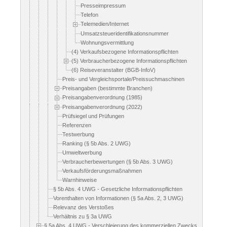
Presseimpressum
Telefon
Telemedien/Internet
Umsatzsteueridentifikationsnummer
Wohnungsvermittlung
(4) Verkaufsbezogene Informationspflichten
(5) Verbraucherbezogene Informationspflichten
(6) Reiseveranstalter (BGB-InfoV)
Preis- und Vergleichsportale/Preissuchmaschinen
Preisangaben (bestimmte Branchen)
Preisangabenverordnung (1985)
Preisangabenverordnung (2022)
Prüfsiegel und Prüfungen
Referenzen
Testwerbung
Ranking (§ 5b Abs. 2 UWG)
Umweltwerbung
Verbraucherbewertungen (§ 5b Abs. 3 UWG)
Verkaufsförderungsmaßnahmen
Warnhinweise
§ 5b Abs. 4 UWG - Gesetzliche Informationspflichten
Vorenthalten von Informationen (§ 5a Abs. 2, 3 UWG)
Relevanz des Verstoßes
Verhältnis zu § 3a UWG
§ 5a Abs. 4 UWG - Verschleierung des kommerziellen Zwecks